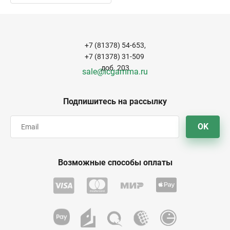
+7 (81378) 54-653,
+7 (81378) 31-509
доб. 203
sale@icgamma.ru
Подпишитесь на рассылку
OK
Возможные способы оплаты