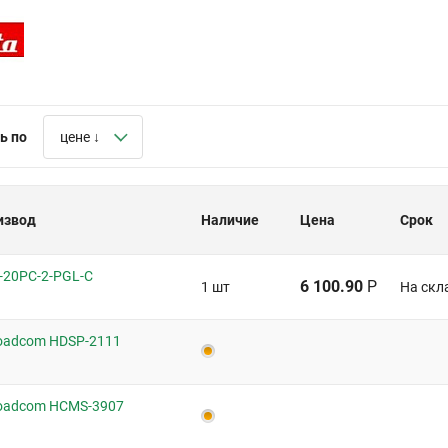
ь по
цене ↓
извод
Наличие
Цена
Срок
-20PC-2-PGL-C
6 100.90
Р
1 шт
На скл
oadcom HDSP-2111
oadcom HCMS-3907