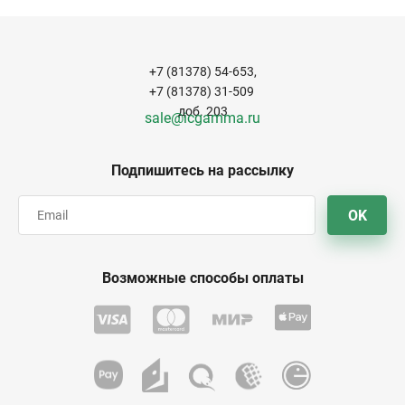
+7 (81378) 54-653,
+7 (81378) 31-509
доб. 203
sale@icgamma.ru
Подпишитесь на рассылку
OK
Возможные способы оплаты