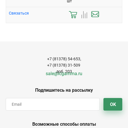
шт
Связаться
+7 (81378) 54-653,
+7 (81378) 31-509
доб. 203
sale@icgamma.ru
Подпишитесь на рассылку
OK
Возможные способы оплаты