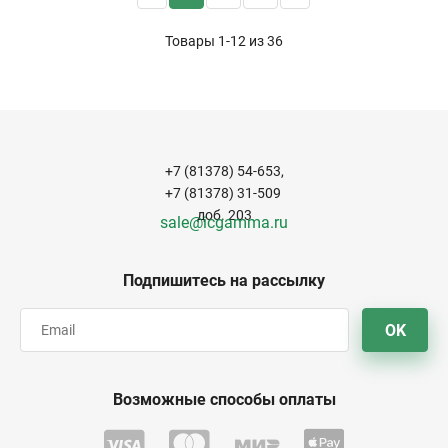
Товары 1-12 из
36
+7 (81378) 54-653,
+7 (81378) 31-509
доб. 203
sale@icgamma.ru
Подпишитесь на рассылку
OK
Возможные способы оплаты