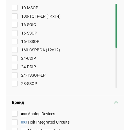
10-MSOP
100-TQFP-EP (14x14)
16-SOIC
16-SSOP
16-TSSOP
160-CSPBGA (12x12)
24-CDIP
24-PDIP
24-TSSOP-EP
28-SSOP
28-TSSOP
40-LFCSP-VQ (6x6)
Бренд
48-LQFP (7x7)
Analog Devices
48-TQFP
Holt Integrated Circuits
72-LFCSP-VQ (10x10)