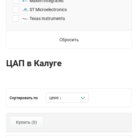
Maxim Integrated
8-MSOP
ST Microelectronics
8-SOIC
Texas Instruments
8-TSSOP
SOT-23-6
Сбросить
ЦАП в Калуге
Сортировать по
Купить (
0
)