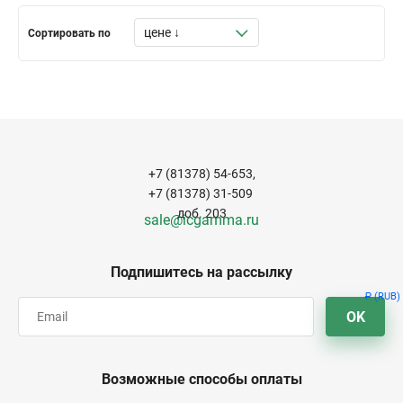
Сортировать по
+7 (81378) 54-653,
+7 (81378) 31-509
доб. 203
sale@icgamma.ru
Подпишитесь на рассылку
(RUB)
Р
OK
Возможные способы оплаты