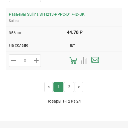
Разъемы Sullins SFH213-PPPC-D17-ID-BK
Sullins
44.78
Р
956 шт
На складе
1 шт
1
2
Товары 1-12 из
24