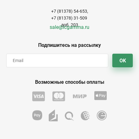
+7 (81378) 54-653,
+7 (81378) 31-509
доб. 203
sale@icgamma.ru
Подпишитесь на рассылку
OK
Возможные способы оплаты