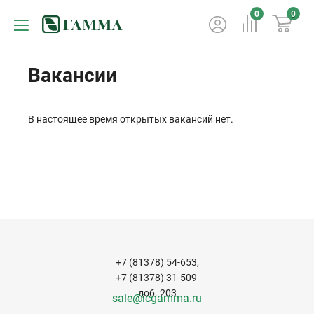
0
0
Вакансии
В настоящее время открытых вакансий нет.
+7 (81378) 54-653,
+7 (81378) 31-509
доб. 203
sale@icgamma.ru