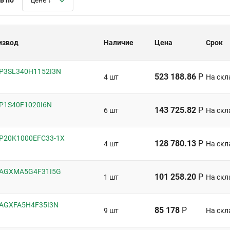
цене ↓
извод
Наличие
Цена
Срок
 EP3SL340H1152I3N
523 188.86
Р
4 шт
На скл
 EP1S40F1020I6N
143 725.82
Р
6 шт
На скл
 EP20K1000EFC33-1X
128 780.13
Р
4 шт
На скл
 5AGXMA5G4F31I5G
101 258.20
Р
1 шт
На скл
 5AGXFA5H4F35I3N
85 178
Р
9 шт
На скл