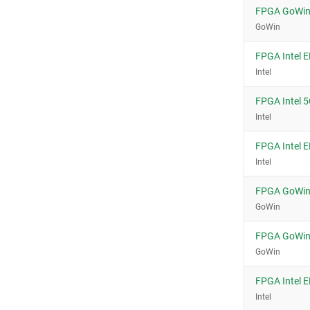
240-RQFP (32x32)
FPGA GoWi
256-BGA
GoWin
256-FBGA (17x17)
FPGA Intel 
256-LBGA
Intel
256-PBGA
256-UBGA (14x14)
FPGA Intel
Intel
30-WLCSP
32-QFN
FPGA Intel
324-CSPBGA (15x15)
Intel
324-FBGA (19x19)
FPGA GoWi
324-UBGA (15x15)
GoWin
325-BGA (11x11)
FPGA GoWi
356-BGA (35x35)
GoWin
400-BGA
FPGA Intel
400-FBGA (21x21)
Intel
42-WLCSP