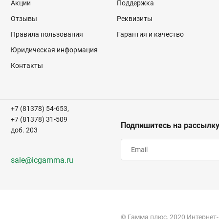
64-WLCSP
Акции
Поддержка
672-BGA
Отзывы
Реквизиты
672-FBGA (27x27)
Правила пользования
Гарантия и качество
676-FBGA (27x27)
Юридическая информация
72-WLCSP
Контакты
780-FBGA (29x29)
8-SOIC
81-UCBGA (4x4)
+7 (81378) 54-653,
84-PLCC (29.31x29.31)
+7 (81378) 31-509
Подпишитесь на рассылк
896-FBGA (31x31)
доб. 203
sale@icgamma.ru
© Гамма плюс, 2020 Интернет