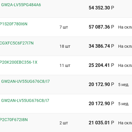
n GW2A-LV55PG484A6
54 352.30
Р
EP1S20F780I6N
57 087.36
Р
7 шт
На скл
 5CGXFC5C6F27I7N
34 386.74
Р
18 шт
На скл
 EP20K200EBC356-1X
25 204.41
Р
11 шт
На скл
n GW2AN-UV55UG676C8/I7
20 172.90
Р
5 нед.
n GW2AN-LV55UG676C8/I7
20 172.90
Р
5 нед.
 EP2C70F672I8N
21 035.01
Р
2 шт
На скл