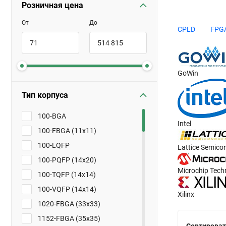
Розничная цена
Микросхемы ПЛ
От
До
до 4 миллионов
CPLD
FPG
устройств, пре
искусственного
Вид
GoWin
Тип корпуса
100-BGA
Complex 
Intel
системой
100-FBGA (11x11)
памяти.
100-LQFP
Field-pr
Lattice Semico
перемнож
100-PQFP (14x20)
Microchip Tech
У нас вы может
100-TQFP (14x14)
с доставкой по
100-VQFP (14x14)
Xilinx
1020-FBGA (33x33)
1152-FBGA (35x35)
Сортироват