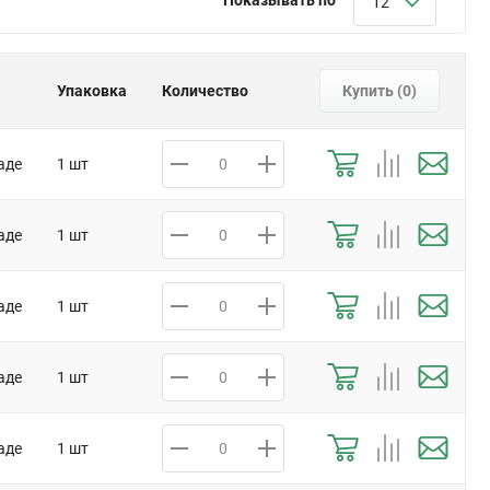
12
Упаковка
Количество
Купить (
0
)
аде
1 шт
аде
1 шт
аде
1 шт
аде
1 шт
аде
1 шт