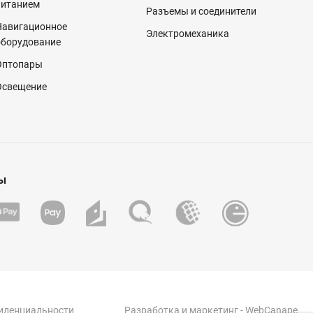
питанием
Разъемы и соединители
Навигационное
Электромеханика
оборудование
Оптопары
Освещение
ы
иденциальности
Разработка
и
маркетинг
- WebCanape