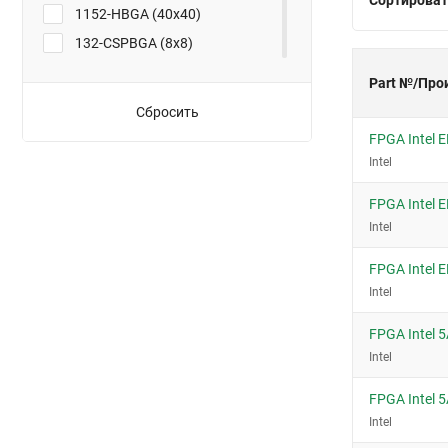
1152-HBGA (40x40)
132-CSPBGA (8x8)
144-EQFP (20x20)
Part №/Про
144-FPBGA (13x13)
Сбросить
144-LBGA
FPGA Intel
144-TQFP (20x20)
Intel
16-WLCSP
FPGA Intel
160-PQFP (28x28)
Intel
169-FBGA (14x14)
FPGA Intel
169-UBGA (11x11)
Intel
176-LQFP
196-MBGA (15x15)
FPGA Intel
Intel
208-PQFP (28x28)
208-RQFP (28x28)
FPGA Intel
240-PQFP (32x32)
Intel