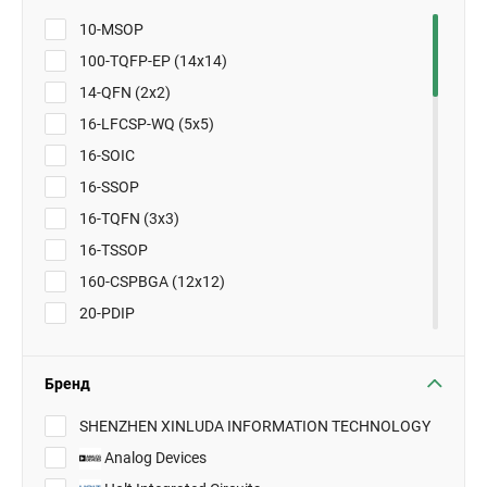
10-MSOP
100-TQFP-EP (14x14)
14-QFN (2x2)
16-LFCSP-WQ (5x5)
16-SOIC
16-SSOP
16-TQFN (3x3)
16-TSSOP
160-CSPBGA (12x12)
20-PDIP
24-CDIP
24-PDIP
Бренд
24-SOIC
SHENZHEN XINLUDA INFORMATION TECHNOLOGY
24-TSSOP-EP
Analog Devices
28-SOIC