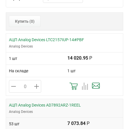
64-LQFP (10x10)
64-LQFP (7x7)
64-QFN (9x9)
Купить (
0
)
72-LFCSP-VQ (10x10)
8-MSOP
АЦП Analog Devices LTC2157IUP-14#PBF
8-SOIC
Analog Devices
8-TSSOP
14 020.95
Р
1 шт
SOT-23-6
На складе
1 шт
АЦП Analog Devices AD7892ARZ-1REEL
Analog Devices
7 073.84
Р
53 шт