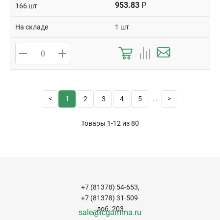
953.83
Р
166 шт
На складе
1 шт
1
2
3
4
5
...
Товары 1-12 из
80
+7 (81378) 54-653,
+7 (81378) 31-509
доб. 203
sale@icgamma.ru