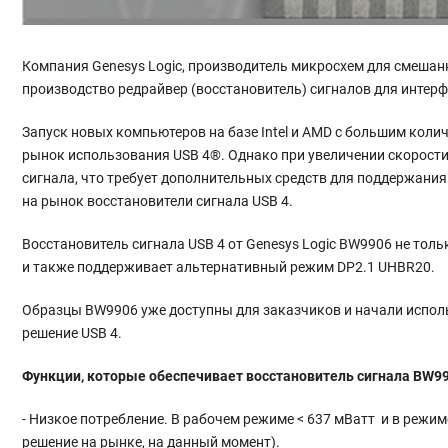
Компания Genesys Logic, производитель микросхем для смешан
производство редрайвер (восстановитель) сигналов для интерф
Запуск новых компьютеров на базе Intel и AMD с большим кол
рынок использования USB 4®. Однако при увеличении скорости 
сигнала, что требует дополнительных средств для поддержания
на рынок восстановители сигнала USB 4.
Восстановитель сигнала USB 4 от Genesys Logic BW9906 не тольк
и также поддерживает альтернативный режим DP2.1 UHBR20.
Образцы BW9906 уже доступны для заказчиков и начали исполь
решение USB 4.
Функции, которые обеспечивает восстановитель сигнала
BW99
- Низкое потребление. В рабочем режиме < 637 мВатт и в режим
решение на рынке, на данный момент).