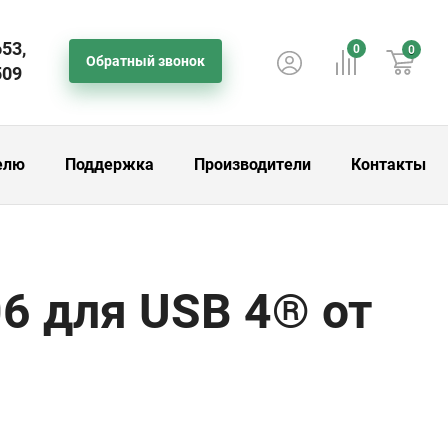
653,
0
0
Обратный звонок
509
елю
Поддержка
Производители
Контакты
6 для USB 4® от