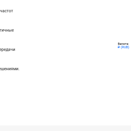
 частот
огичные
Валюта:
(RUB)
Р
передачи
решениями.