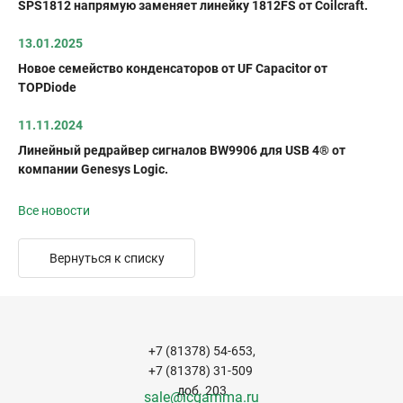
SPS1812 напрямую заменяет линейку 1812FS от Coilcraft.
13.01.2025
Новое семейство конденсаторов от UF Capacitor от
TOPDiode
11.11.2024
Линейный редрайвер сигналов BW9906 для USB 4® от
компании Genesys Logic.
Все новости
Вернуться к списку
+7 (81378) 54-653,
+7 (81378) 31-509
доб. 203
sale@icgamma.ru